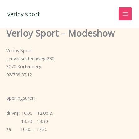
Spring
naar
verloy sport
de
inhoud
Verloy Sport – Modeshow
Verloy Sport
Leuvensesteenweg 230
3070 Kortenberg
02/759.57.12
openingsuren:
di-vrij : 10.00 – 12.00 &
13.30 – 18.30
za: 10.00 – 17.30