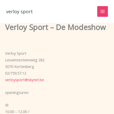
Spring
naar
verloy sport
de
inhoud
Verloy Sport – De Modeshow
Verloy Sport
Leuvensesteenweg 282
3070 Kortenberg
02/759.57.12
verloysport@skynet.be
openingsuren:
di:
10.00 – 12.00 /