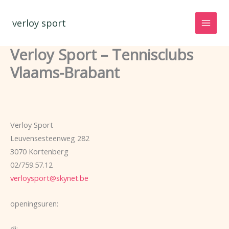
Spring
naar
verloy sport
de
inhoud
Verloy Sport – Tennisclubs
Vlaams-Brabant
Verloy Sport
Leuvensesteenweg 282
3070 Kortenberg
02/759.57.12
verloysport@skynet.be
openingsuren:
di: