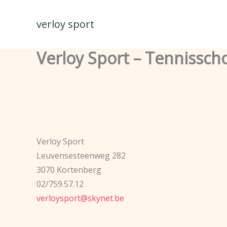
Spring
naar
verloy sport
de
inhoud
Verloy Sport – Tennissc
Verloy Sport
Leuvensesteenweg 282
3070 Kortenberg
02/759.57.12
verloysport@skynet.be