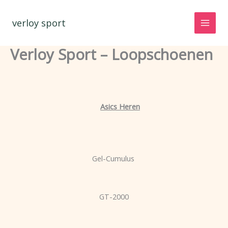
Spring
naar
verloy sport
de
inhoud
Verloy Sport – Loopschoenen
Asics Heren
Gel-Cumulus
GT-2000