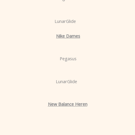
LunarGlide
Nike Dames
Pegasus
LunarGlide
New Balance Heren