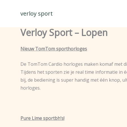
Spring
naar
verloy sport
de
inhoud
Verloy Sport – Lopen
Nieuw TomTom sporthorloges
De TomTom Cardio horloges maken komaf met die v
Tijdens het sporten zie je real time informatie in
bij, de bediening is super handig met één knop, ul
horloges.
Pure Lime sportbh’s!