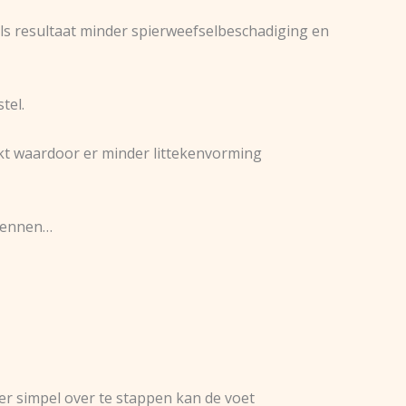
als resultaat minder spierweefselbeschadiging en
tel.
kt waardoor er minder littekenvorming
lrennen…
 er simpel over te stappen kan de voet