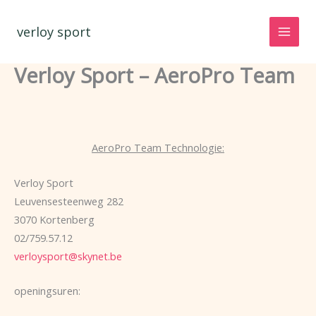
Spring
naar
verloy sport
de
inhoud
Verloy Sport – AeroPro Team
AeroPro Team Technologie:
Verloy Sport
Leuvensesteenweg 282
3070 Kortenberg
02/759.57.12
verloysport@skynet.be
openingsuren: