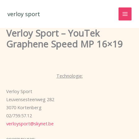
Spring
naar
verloy sport
de
inhoud
Verloy Sport – YouTek
Graphene Speed MP 16×19
Technologie:
Verloy Sport
Leuvensesteenweg 282
3070 Kortenberg
02/759.57.12
verloysport@skynet.be
openingsuren: