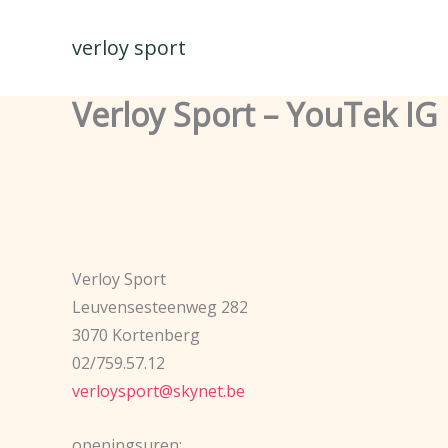
Spring
naar
verloy sport
de
inhoud
Verloy Sport – YouTek IG
Verloy Sport
Leuvensesteenweg 282
3070 Kortenberg
02/759.57.12
verloysport@skynet.be
openingsuren: