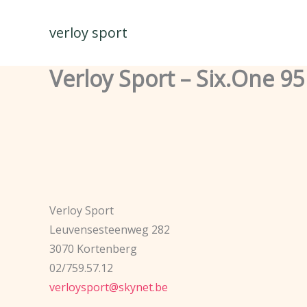
Spring
naar
verloy sport
de
inhoud
Verloy Sport – Six.One 95
Verloy Sport
Leuvensesteenweg 282
3070 Kortenberg
02/759.57.12
verloysport@skynet.be