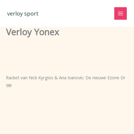
Spring
naar
verloy sport
de
inhoud
Verloy Yonex
Racket van Nick Kyrgios & Ana Ivanovic: De nieuwe Ezone Dr
98!