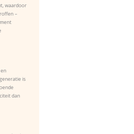
ut, waardoor
roffen –
ament
e
 en
generatie is
doende
citeit dan