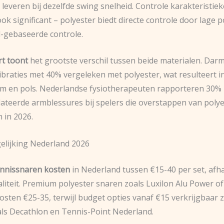
leveren bij dezelfde swing snelheid. Controle karakteristie
ook significant – polyester biedt directe controle door lage
l-gebaseerde controle.
t toont
het grootste verschil tussen beide materialen. Dar
ibraties met 40% vergeleken met polyester, wat resulteert i
rm en pols. Nederlandse fysiotherapeuten rapporteren 30%
lateerde armblessures bij spelers die overstappen van poly
 in 2026.
elijking Nederland 2026
ennissnaren kosten
in Nederland tussen €15-40 per set, afha
liteit. Premium polyester snaren zoals Luxilon Alu Power o
sten €25-35, terwijl budget opties vanaf €15 verkrijgbaar zi
oals Decathlon en Tennis-Point Nederland.