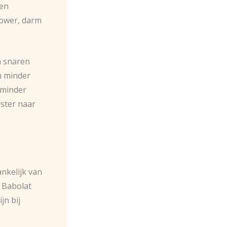
ken
 power, darm
m snaren
n minder
 minder
ester naar
nkelijk van
f Babolat
jn bij