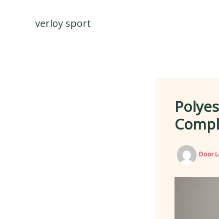
Spring
naar
verloy sport
de
inhoud
Polyes
Compl
Door
L