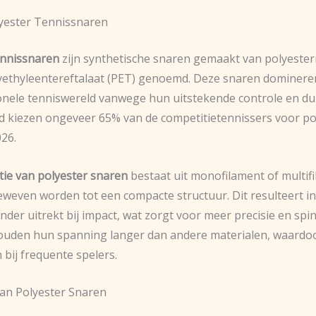
lyester Tennissnaren
ennissnaren
zijn synthetische snaren gemaakt van polyester
yethyleentereftalaat (PET) genoemd. Deze snaren dominere
onele tenniswereld vanwege hun uitstekende controle en d
d kiezen ongeveer 65% van de competitietennissers voor po
026.
tie van polyester snaren
bestaat uit monofilament of multif
eweven worden tot een compacte structuur. Dit resulteert in
nder uitrekt bij impact, wat zorgt voor meer precisie en spin
uden hun spanning langer dan andere materialen, waardo
n bij frequente spelers.
an Polyester Snaren