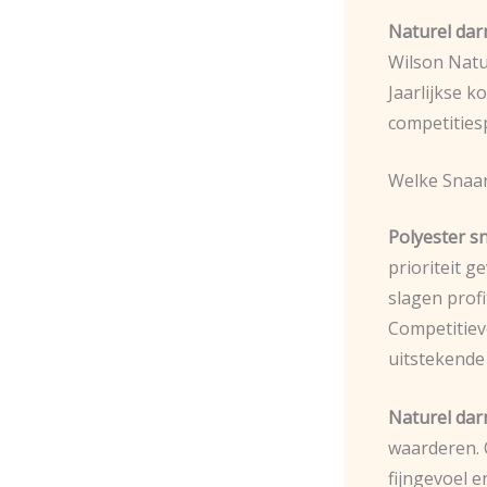
Naturel dar
Wilson Natu
Jaarlijkse 
competities
Welke Snaar 
Polyester sn
prioriteit g
slagen prof
Competitiev
uitstekende
Naturel da
waarderen. 
fijngevoel e