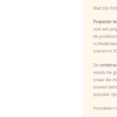
Wat zijn Po
Polyester t
ook wel pol
de professi
In Nederlan
snaren in 2
De
construc
vezels die g
snaar die mi
snaren beho
populair zij
Voordelen v