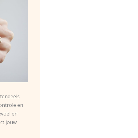
tendeels
ontrole en
evoel en
ect jouw