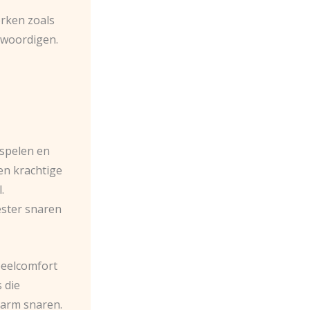
rken zoals
nwoordigen.
 spelen en
en krachtige
.
ester snaren
speelcomfort
 die
 darm snaren.