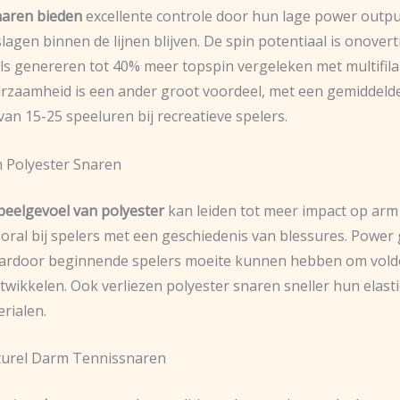
naren bieden
excellente controle door hun lage power outp
lagen binnen de lijnen blijven. De spin potentiaal is onovert
ls genereren tot 40% meer topspin vergeleken met multifil
rzaamheid is een ander groot voordeel, met een gemiddeld
an 15-25 speeluren bij recreatieve spelers.
 Polyester Snaren
peelgevoel van polyester
kan leiden tot meer impact op arm
oral bij spelers met een geschiedenis van blessures. Power 
aardoor beginnende spelers moeite kunnen hebben om vol
twikkelen. Ook verliezen polyester snaren sneller hun elasti
rialen.
turel Darm Tennissnaren