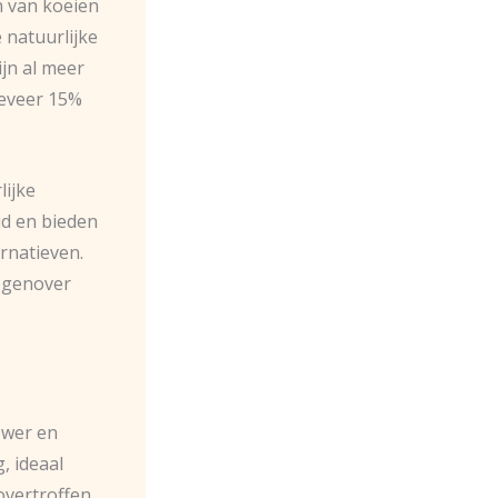
 van koeien
 natuurlijke
jn al meer
geveer 15%
lijke
jd en bieden
rnatieven.
tegenover
ower en
, ideaal
novertroffen