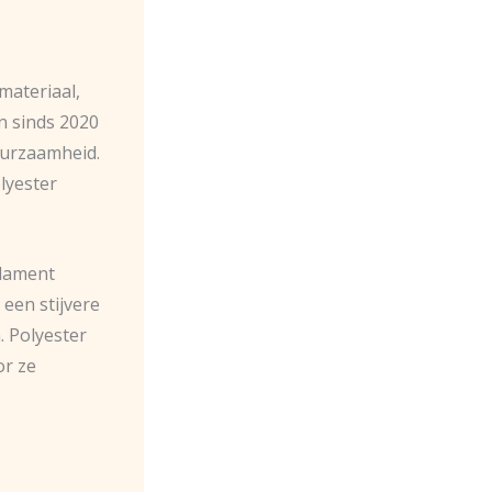
materiaal,
n sinds 2020
uurzaamheid.
lyester
ilament
 een stijvere
. Polyester
or ze