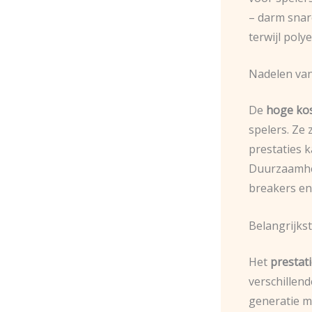
– darm snar
terwijl poly
Nadelen va
De
hoge ko
spelers. Ze
prestaties 
Duurzaamhei
breakers en
Belangrijkst
Het
prestat
verschillend
generatie m