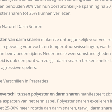
en behouden 90% van hun oorspronkelijke spanning na 20 
ester snaren tot 25% kunnen verliezen.
n Naturel Darm Snaren
sten van darm snaren
maken ze ontoegankelijk voor veel re
 zijn gevoelig voor vocht en temperatuurswisselingen, wat h
kan beïnvloeden tijdens Nederlandse weersomstandigheden.
d is ook een punt van zorg – darm snaren breken sneller bi
 agressieve spelers.
e Verschillen in Prestaties
ieverschil tussen polyester en darm snaren
manifesteert zich
e aspecten van het tennisspel. Polyester snaren excelleren i
et 25-30% meer rotatie dan darm snaren, terwijl darm snar