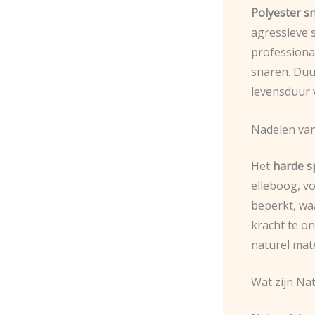
Polyester s
agressieve s
professiona
snaren. Duu
levensduur v
Nadelen van
Het
harde s
elleboog, vo
beperkt, w
kracht te on
naturel mate
Wat zijn Na