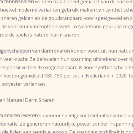
m tennissnaren
worden traditioneel gemaakt van de darmen
 hoewel moderne varianten gebruik maken van synthetische
e snaren gelden als de goudstandaard voor speelgevoel en zi
r de voorkeur van toptennissers. In Nederland gebruikt on
rderde spelers naturel darm snaren.
eigenschappen van darm snaren
komen voort uit hun natuur
 en veerkracht. Ze behouden hun spanning uitstekend over ti
responsieve feel die ongeëvenaard is door synthetische alte
 kosten gemiddeld €80-150 per set in Nederland in 2026, 
 polyester varianten.
van Naturel Darm Snaren
m snaren leveren
superieur speelgevoel met uitstekende p
mbinatie. Ze genereren natuurlijke power zonder inspanning
 die lijden aan tennis elleboog. De spanning stabiliteit is o