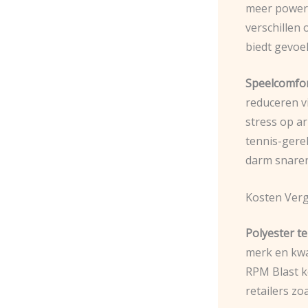
meer power 
verschillen 
biedt gevoe
Speelcomfor
reduceren v
stress op a
tennis-gere
darm snaren
Kosten Verg
Polyester t
merk en kwa
RPM Blast ko
retailers z