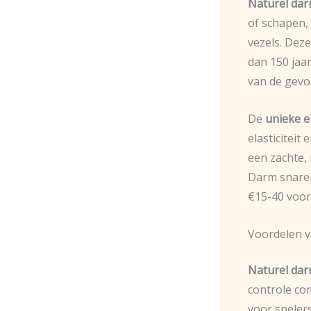
Naturel dar
of schapen,
vezels. Dez
dan 150 jaa
van de gevo
De
unieke 
elasticiteit
een zachte, 
Darm snaren
€15-40 voor
Voordelen 
Naturel dar
controle co
voor spelers