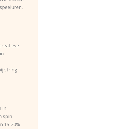
speeluren,
creatieve
un
j string
 in
n spin
en 15-20%