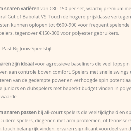
m snaren variëren
van €80-150 per set, waarbij premium me
ral Gut of Babolat VS Touch de hogere prijsklasse vertege
kosten kunnen oplopen tot €600-900 voor frequent spelende
pelers, tegenover €150-300 voor polyester gebruikers.
Past Bij Jouw Speelstijl
aren zijn ideaal
voor agressieve baseliners die veel topspin
even aan controle boven comfort. Spelers met snelle swings 
iteren van de gedempte power en verhoogde spin potentiaal
e juniors en clubspelers met beperkt budget vinden in poly
 waarde.
rm snaren passen
bij all-court spelers die veelzijdigheid en 
Oudere spelers, diegenen met arm problemen, of tennissers
n touch belangrijk vinden, ervaren significant voordeel van