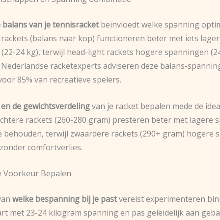
e balans van je tennisracket
beïnvloedt welke spanning optim
rackets (balans naar kop) functioneren beter met iets lage
(22-24 kg), terwijl head-light rackets hogere spanningen (2
Nederlandse racketexperts adviseren deze balans-spannin
voor 85% van recreatieve spelers.
 en de gewichtsverdeling
van je racket bepalen mede de idea
ichtere rackets (260-280 gram) presteren beter met lagere
 behouden, terwijl zwaardere rackets (290+ gram) hogere
onder comfortverlies.
e Voorkeur Bepalen
 van
welke bespanning bij je past
vereist experimenteren bin
art met 23-24 kilogram spanning en pas geleidelijk aan geb