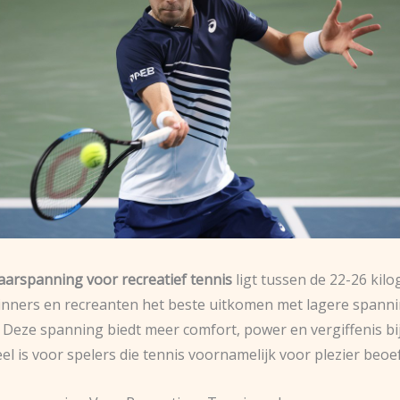
aarspanning voor recreatief tennis
ligt tussen de 22-26 kil
inners en recreanten het beste uitkomen met lagere spann
 Deze spanning biedt meer comfort, power en vergiffenis bij
el is voor spelers die tennis voornamelijk voor plezier beoe