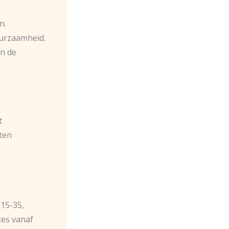
n.
urzaamheid.
an de
t
aten
s
15-35,
ces vanaf