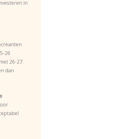
nvesteren in
recreanten
5-26
met 26-27
gen dan
e
Voor
ceptabel