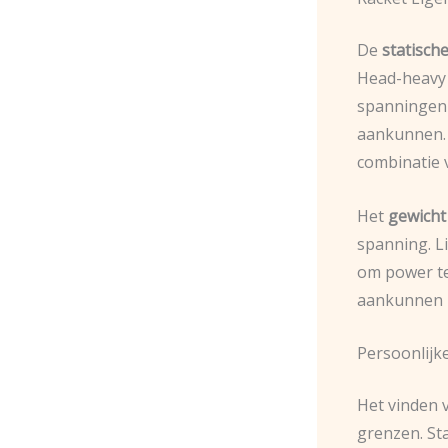
De
statisch
Head-heavy 
spanningen 
aankunnen. 
combinatie 
Het
gewicht
spanning. L
om power te
aankunnen z
Persoonlijk
Het vinden
grenzen. St