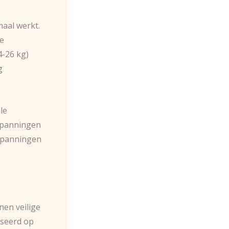
aal werkt.
re
4-26 kg)
g
le
 spanningen
 spanningen
nen veilige
aseerd op