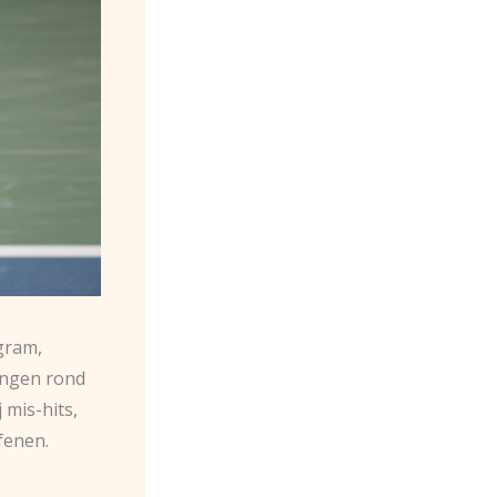
ogram,
ingen rond
 mis-hits,
fenen.