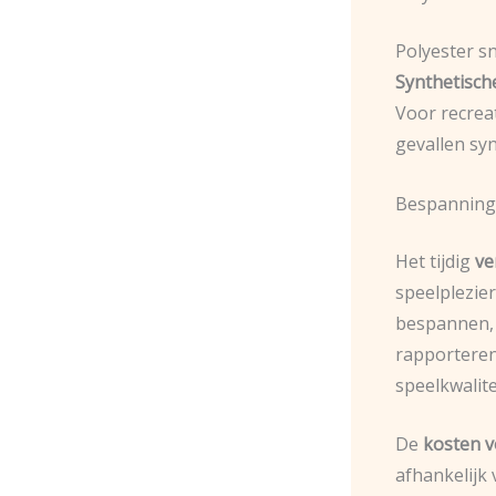
Polyester s
Synthetisch
Voor recrea
gevallen sy
Bespanning
Het tijdig
ve
speelplezier
bespannen, 
rapporteren
speelkwalite
De
kosten v
afhankelijk