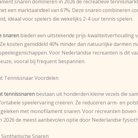
ilament snaren domineren in 2026 de recreatieve tennismarkt
et een marktaandeel van 67%. Deze snaren combineren co
, ideaal voor spelers die wekelijks 2-4 uur tennis spelen.
e snaren
bieden een uitstekende prijs-kwaliteitverhouding 
 Ze kosten gemiddeld 40% minder dan natuurlijke darmen m
speeleigenschappen. Voor Nederlandse recreanten is dit va
keuze, vooral bij frequent bespannen.
nt Tennissnaar Voordelen
nt tennissnaren
bestaan uit honderden kleine vezels die sa
fortabele speelervaring creëren. Ze reduceren arm- en pols
geleken met monofilament snaren. Voor recreanten boven 40
in 2026 de meest aanbevolen optie door Nederlandse fysiot
s Synthetische Snaren