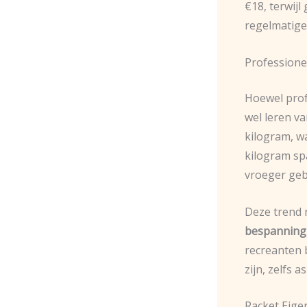
€18, terwijl
regelmatige
Professionel
Hoewel prof
wel leren v
kilogram, wa
kilogram spa
vroeger gebr
Deze trend 
bespanning
recreanten 
zijn, zelfs 
Racket Eig