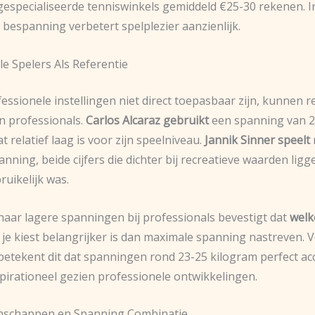
 gespecialiseerde tenniswinkels gemiddeld €25-30 rekenen. I
 bespanning verbetert spelplezier aanzienlijk.
e Spelers Als Referentie
essionele instellingen niet direct toepasbaar zijn, kunnen 
an professionals.
Carlos Alcaraz gebruikt
een spanning van 2
t relatief laag is voor zijn speelniveau.
Jannik Sinner speelt
nning, beide cijfers die dichter bij recreatieve waarden lig
uikelijk was.
naar lagere spanningen bij professionals bevestigt dat
welk
je kiest belangrijker is dan maximale spanning nastreven. 
betekent dit dat spanningen rond 23-25 kilogram perfect ac
aspirationeel gezien professionele ontwikkelingen.
enschappen en Spanning Combinatie