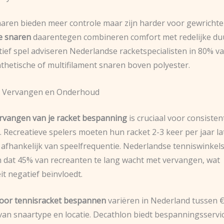
naren bieden meer controle maar zijn harder voor gewrichte
e snaren
daarentegen combineren comfort met redelijke du
tief spel adviseren Nederlandse racketspecialisten in 80% v
nthetische of multifilament snaren boven polyester.
 Vervangen en Onderhoud
rvangen van je racket bespanning
is cruciaal voor consisten
. Recreatieve spelers moeten hun racket 2-3 keer per jaar l
afhankelijk van speelfrequentie. Nederlandse tenniswinkel
 dat 45% van recreanten te lang wacht met vervangen, wat
it negatief beïnvloedt.
oor tennisracket bespannen
variëren in Nederland tussen €
 van snaartype en locatie. Decathlon biedt bespanningsservi