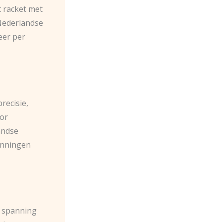
t racket met
Nederlandse
eer per
recisie,
oor
andse
anningen
e spanning