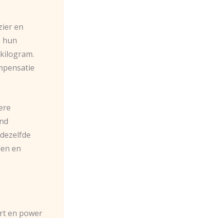
zier en
n hun
kilogram.
ompensatie
ere
end
 dezelfde
den en
rt en power