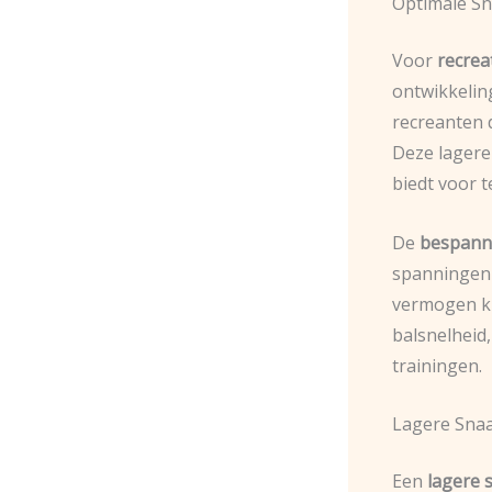
Optimale Sn
Voor
recrea
ontwikkelin
recreanten 
Deze lagere
biedt voor 
De
bespanni
spanningen 
vermogen kri
balsnelheid,
trainingen.
Lagere Snaa
Een
lagere 