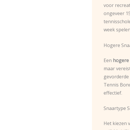
voor recrea
ongeveer 15
tennisschol
week spelen
Hogere Snaa
Een
hogere
maar vereis
gevorderde 
Tennis Bond
effectief.
Snaartype Se
Het kiezen v