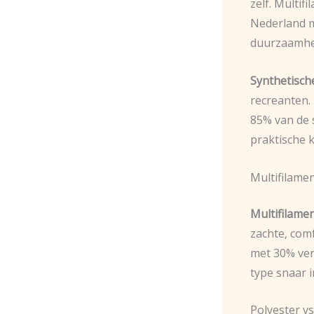
zelf. Multif
Nederland m
duurzaamheid
Synthetisch
recreanten.
85% van de 
praktische 
Multifilame
Multifilame
zachte, com
met 30% ver
type snaar 
Polyester v