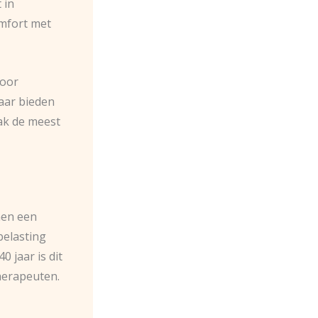
 in
mfort met
voor
aar bieden
ak de meest
men een
belasting
 jaar is dit
herapeuten.