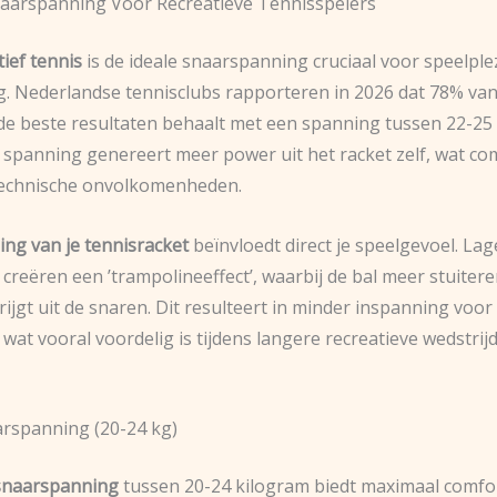
aarspanning Voor Recreatieve Tennisspelers
tief tennis
is de ideale snaarspanning cruciaal voor speelple
g. Nederlandse tennisclubs rapporteren in 2026 dat 78% va
de beste resultaten behaalt met een spanning tussen 22-25 
 spanning genereert meer power uit het racket zelf, wat c
technische onvolkomenheden.
ng van je tennisracket
beïnvloedt direct je speelgevoel. Lag
creëren een ’trampolineeffect’, waarbij de bal meer stuiter
jgt uit de snaren. Dit resulteert in minder inspanning voor
 wat vooral voordelig is tijdens langere recreatieve wedstrij
rspanning (20-24 kg)
snaarspanning
tussen 20-24 kilogram biedt maximaal comfo